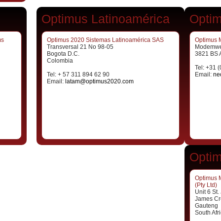
Optimus Latinoamérica
Optim
ms
Optimus 2020 Sistemas Latinoamérica SAS
Optimus 
Transversal 21 No 98-05
Modemwe
Bogota D.C.
3821 BS 
Colombia
Tel: +31 
Tel: + 57 311 894 62 90
Email:
ne
Email:
latam@optimus2020.com
Optim
Optimus 
(Pty Ltd)
Unit 6 St
James Cr
Gauteng
South Afr