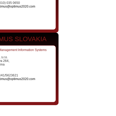
(010) 035 0650
timus@optimus2020.com
MUS SLOVAKIA
Management Information Systems
s.r.o.
va 264,
lina
1/41/5623621
timus@optimus2020.com