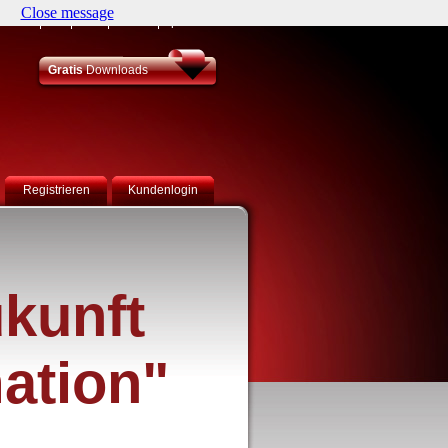
Close message
Partner
JDF
Lean
Kontakt
Sprachen
Gratis
Downloads
Registrieren
Kundenlogin
kunft
ation"