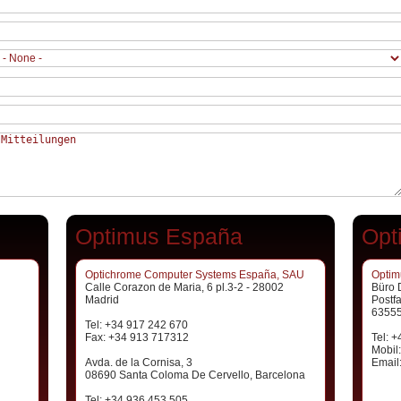
Optimus España
Opt
Optichrome Computer Systems España, SAU
Optim
Calle Corazon de Maria, 6 pl.3-2 - 28002
Büro 
Madrid
Postf
63555
Tel: +34 917 242 670
Fax: +34 913 717312
Tel: 
Mobil
Avda. de la Cornisa, 3
Email
08690 Santa Coloma De Cervello, Barcelona
Tel: +34 936 453 505