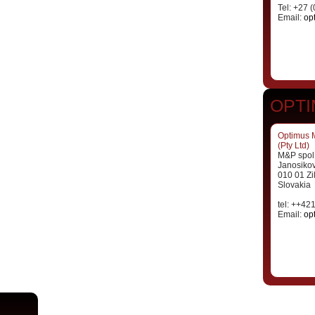
Tel: +27 
Email:
op
OPTI
Optimus 
(Pty Ltd)
M&P spol. 
Janosiko
010 01 Zi
Slovakia
tel: ++42
Email:
op