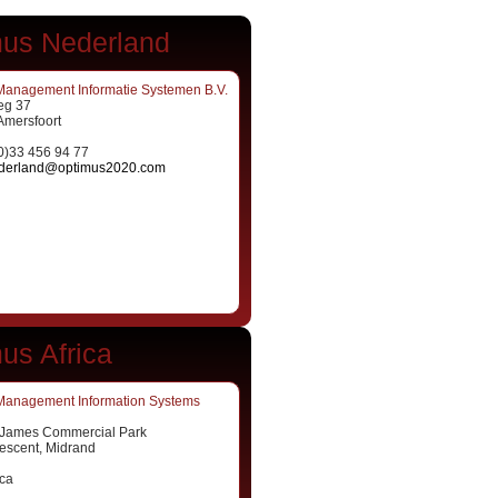
us Nederland
Management Informatie Systemen B.V.
g 37
Amersfoort
(0)33 456 94 77
derland@optimus2020.com
us Africa
Management Information Systems
. James Commercial Park
escent, Midrand
ica