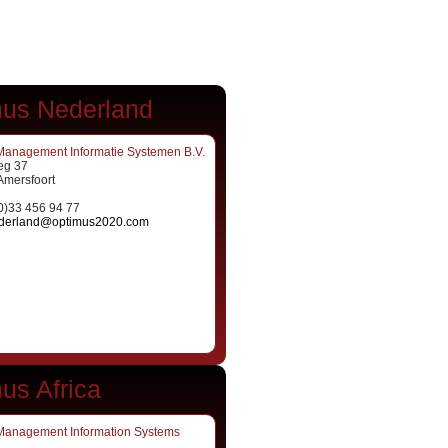
us Nederland
Management Informatie Systemen B.V.
g 37
Amersfoort
(0)33 456 94 77
derland@optimus2020.com
us Africa
Management Information Systems