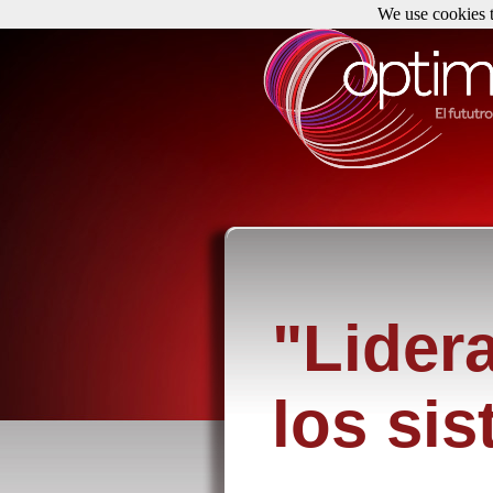
We use cookies t
"Lider
los si