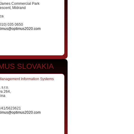
. James Commercial Park
escent, Midrand
ica
(010) 035 0650
timus@optimus2020.com
MUS SLOVAKIA
Management Information Systems
s.r.o.
va 264,
lina
1/41/5623621
timus@optimus2020.com