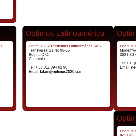
Optimus Latinoamérica
Optim
ms
Optimus 2020 Sistemas Latinoamérica SAS
Optimus 
Transversal 21 No 98-05
Modemwe
Bogota D.C.
3821 BS 
Colombia
Tel: +31 
Tel: + 57 311 894 62 90
Email:
ne
Email:
latam@optimus2020.com
Optim
Optimus 
(Pty Ltd)