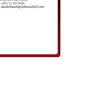
+49 (0) 281 44274650
: +49 171 3017939
:
deutschland@optimus2020.com