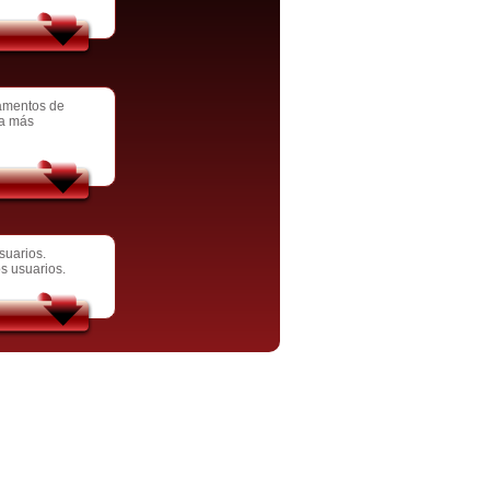
tamentos de
ca más
suarios.
s usuarios.