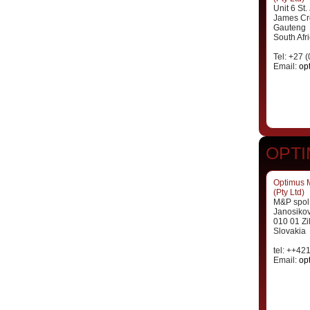
Unit 6 St
James Cr
Gauteng
South Afr
Tel: +27 
Email:
op
OPTI
Optimus 
(Pty Ltd)
M&P spol. 
Janosiko
010 01 Zi
Slovakia
tel: ++42
Email:
op