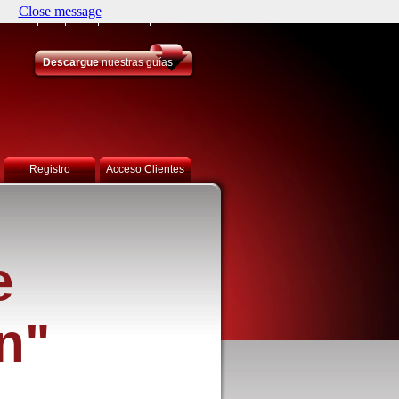
Close message
artners
JDF
Lean
Contacto
Idiomas
Descargue
nuestras guías
Registro
Acceso Clientes
e
n"