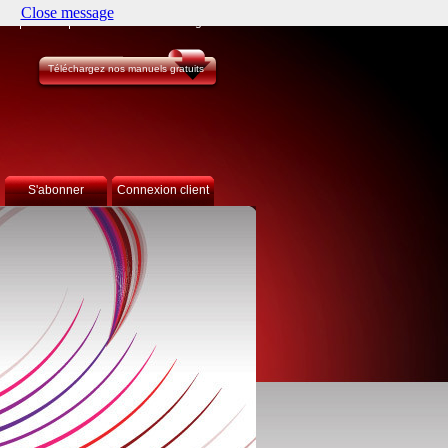
Close message
JDF
Accueil
Sélectionnez votre langue
Téléchargez nos manuels gratuits
S'abonner
Connexion client