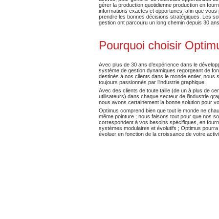
gérer la production quotidienne production en four
informations exactes et opportunes, afin que vous 
prendre les bonnes décisions stratégiques. Les so
gestion ont parcouru un long chemin depuis 30 ans
Pourquoi choisir Optim
Avec plus de 30 ans d’expérience dans le dévelo
système de gestion dynamiques regorgeant de fonc
destinés à nos clients dans le monde entier, nou
toujours passionnés par l’industrie graphique.
Avec des clients de toute taille (de un à plus de ce
utilisateurs) dans chaque secteur de l’industrie gra
nous avons certainement la bonne solution pour vo
Optimus comprend bien que tout le monde ne chau
même pointure ; nous faisons tout pour que nos so
correspondent à vos besoins spécifiques, en fourn
systèmes modulaires et évolutifs ; Optimus pourra 
évoluer en fonction de la croissance de votre activi