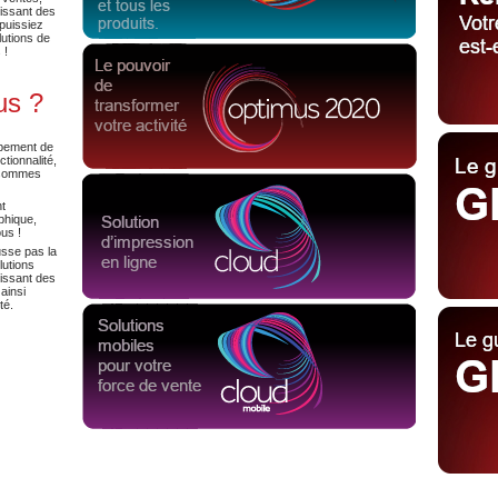
nissant des
puissiez
lutions de
 !
us ?
ppement de
tionnalité,
s sommes
nt
phique,
us !
sse pas la
lutions
issant des
ainsi
té.