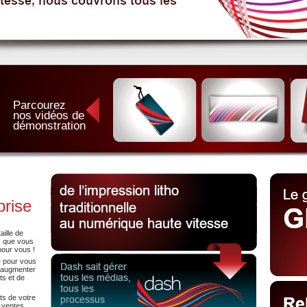
Parcourez
nos vidéos de
démonstration
prise
aille de
s que vous
pour vous !
e pour vous
à augmenter
ûts et de
ts de votre
 ventes,