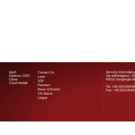
dash
Servizio Informaticas
Contact Us
Optimus 2020
Via dell'Artigiano, 14
Lean
Cloud
40016 Sangiorgio di
JDF
Cloud Mobile
Partners
Tel: +39 (0)516634
News & Events
Fax: +39 (0)51663
Chi Siamo
Lingue