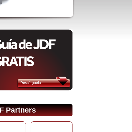
Descárguela
F Partners