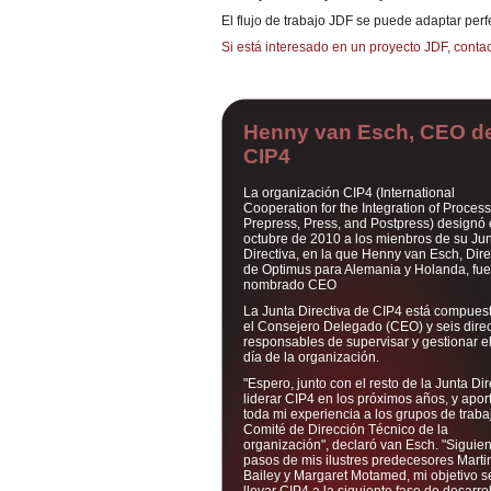
El flujo de trabajo JDF se puede adaptar per
Si está interesado en un proyecto JDF, conta
Henny van Esch, CEO d
CIP4
La organización CIP4 (International
Cooperation for the Integration of Process
Prepress, Press, and Postpress) designó
octubre de 2010 a los mienbros de su Ju
Directiva, en la que Henny van Esch, Dire
de Optimus para Alemania y Holanda, fue
nombrado CEO
La Junta Directiva de CIP4 está compues
el Consejero Delegado (CEO) y seis direc
responsables de supervisar y gestionar el
día de la organización.
"Espero, junto con el resto de la Junta Dir
liderar CIP4 en los próximos años, y apor
toda mi experiencia a los grupos de trabaj
Comité de Dirección Técnico de la
organización", declaró van Esch. "Siguie
pasos de mis ilustres predecesores Marti
Bailey y Margaret Motamed, mi objetivo s