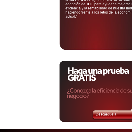
llevar CIP4 a la siguiente fase de desarrol
adopción de JDF, para ayudar a mejorar 
eficiencia y la rentabilidad de nuestra indu
haciendo frente a los retos de la economí
actual."
Descárguela