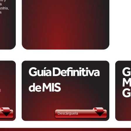
lo y
la
stria,
a
Descárguela