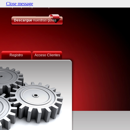
Close message
artners
JDF
Lean
Contacto
Idiomas
Descargue
nuestras guías
Registro
Acceso Clientes