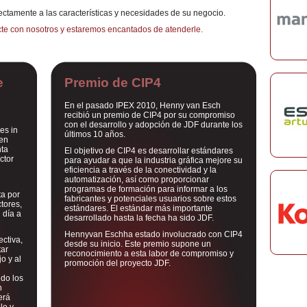
fectamente a las características y necesidades de su negocio.
cte con nosotros y estaremos encantados de atenderle.
e
Premio de CIP4
En el pasado IPEX 2010, Henny van Esch
recibió un premio de CIP4 por su compromiso
con el desarrollo y adopción de JDF durante los
es in
últimos 10 años.
 en
nta
El objetivo de CIP4 es desarrollar estándares
ctor
para ayudar a que la industria gráfica mejore su
eficiencia a través de la conectividad y la
automatización, así como proporcionar
programas de formación para informar a los
ta por
fabricantes y potenciales usuarios sobre estos
tores,
estándares. El estándar más importante
 día a
desarrollado hasta la fecha ha sido JDF.
Hennyvan Eschha estado involucrado con CIP4
ectiva,
desde su inicio. Este premio supone un
tar
reconocimiento a esta labor de compromiso y
o y al
promoción del proyecto JDF.
ndo los
n
erá