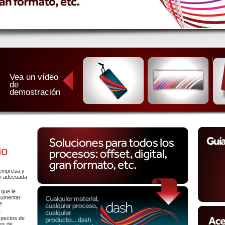
Vea un vídeo
de
demostración
io
 empresa y
ón adecuada
 que le
 aumentar
e
.
spectos de
es de