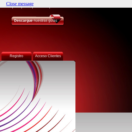
Close message
artners
JDF
Lean
Contacto
Idiomas
Descargue
nuestras guías
Registro
Acceso Clientes