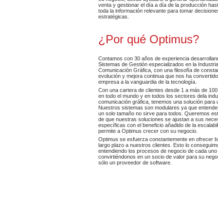
venta y gestionar el día a día de la producción has
toda la información relevante para tomar decisione
estratégicas.
¿Por qué Optimus?
Contamos con 30 años de experiencia desarrollan
Sistemas de Gestión especializados en la Industria
Comunicación Gráfica, con una filosofía de consta
evolución y mejora continua que nos ha convertid
empresa a la vanguardia de la tecnología.
Con una cartera de clientes desde 1 a más de 100
en todo el mundo y en todos los sectores dela indus
comunicación gráfica, tenemos una solución para 
Nuestros sistemas son modulares ya que entend
un solo tamaño no sirve para todos. Queremos es
de que nuestras soluciones se ajustan a sus nec
específicas con el beneficio añadido de la escalabi
permite a Optimus crecer con su negocio.
Optimus se esfuerza constantemente en ofrecer be
largo plazo a nuestros clientes. Esto lo conseguim
entendiendo los procesos de negocio de cada uno 
convirtiéndonos en un socio de valor para su negoc
sólo un proveedor de software.