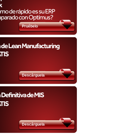
Pruébelo​
Descárguela​
Descárguela​